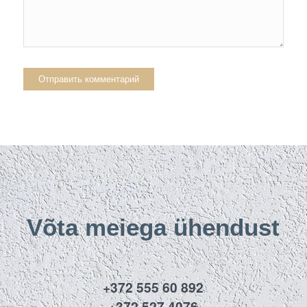
Võta meiega ühendust
+372 555 60 892
+372 527 4076