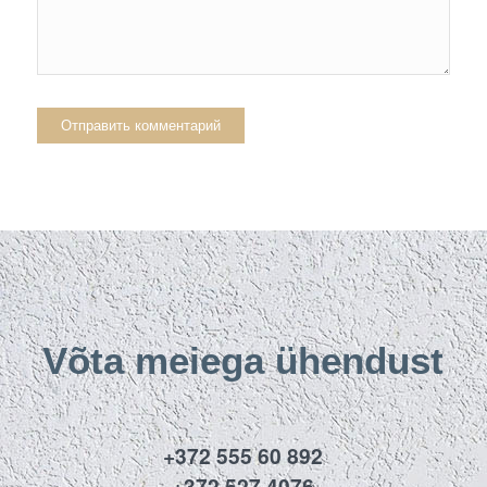
Võta meiega ühendust
+372 555 60 892
+372 527 4076