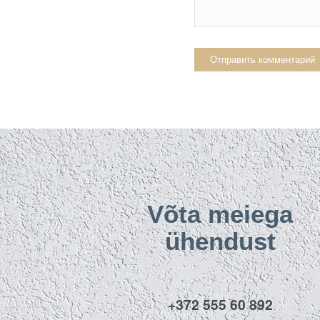
Võta meiega
ühendust
+372 555 60 892