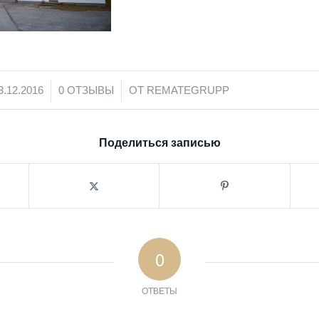
/
/
3.12.2016
0 ОТЗЫВЫ
ОТ
REMATEGRUPP
Поделиться записью
0
ОТВЕТЫ