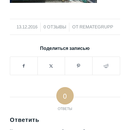
/
/
13.12.2016
0 ОТЗЫВЫ
ОТ
REMATEGRUPP
Поделиться записью
0
ОТВЕТЫ
Ответить