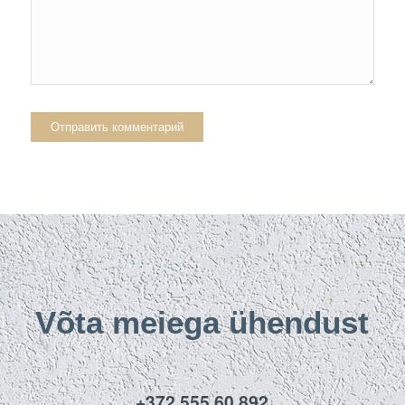
Võta meiega ühendust
+372 555 60 892