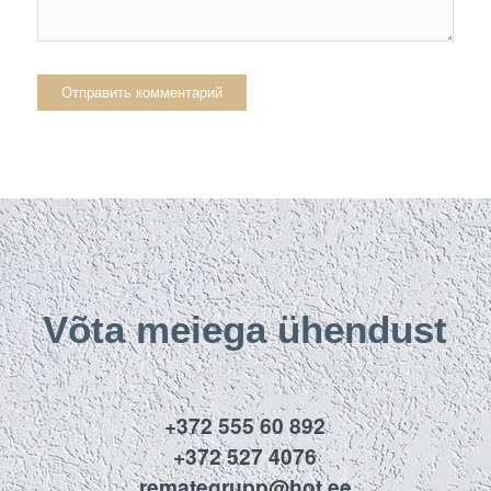
Võta meiega ühendust
+372 555 60 892
+372 527 4076
remategrupp@hot.ee