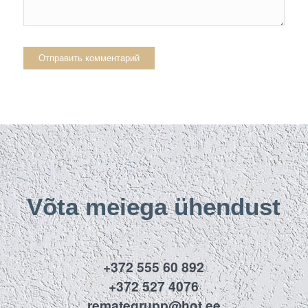
Võta meiega ühendust
+372 555 60 892
+372 527 4076
remategrupp@hot.ee